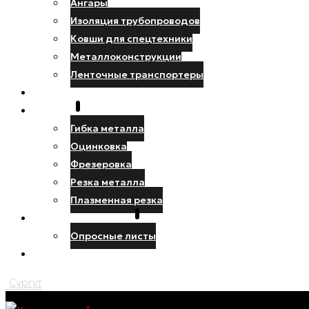
Ангары
Изоляция трубопроводов
Ковши для спецтехники
Металлоконструкции
Ленточные транспортеры
НАШИ РАБОТЫ
УСЛУГИ
Гибка металла
Оцинковка
Фрезеровка
Резка металла
Плазменная резка
ПРОЕКТИРОВЩИКУ
Опросные листы
КОНТАКТЫ
Сургут