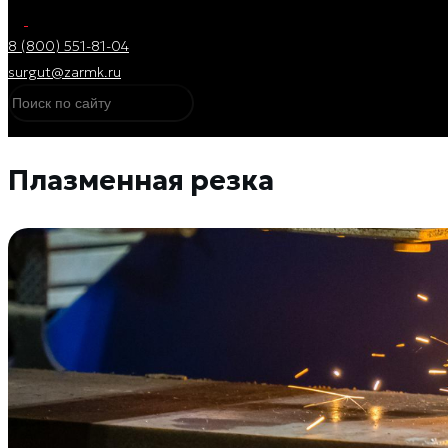
8 (800) 551-81-04
surgut@zarmk.ru
Плазменная резка