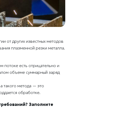
гии от других известных методов
вания плазменной резки металла.
ом потоке есть отрицательно и
малом объеме суммарный заряд
а такого метода — это
оддается обработке.
требований?
Заполните